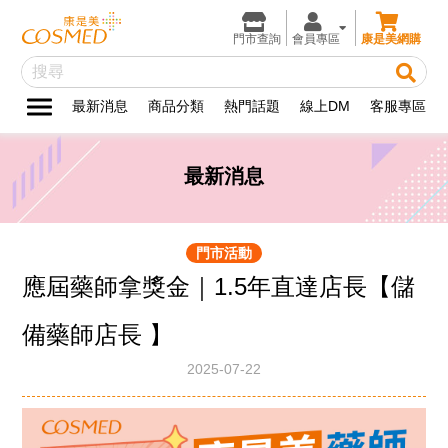
門市查詢
會員專區
康是美網購
最新消息
商品分類
熱門話題
線上DM
客服專區
最新消息
門市活動
應屆藥師拿獎金｜1.5年直達店長【儲
備藥師店長 】
2025-07-22