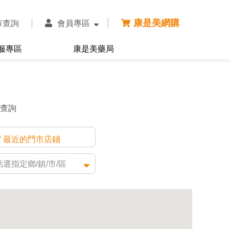
康是美網購
市查詢
會員專區
服專區
康是美藥局
查詢
最近的門市店鋪
選指定鄉/鎮/市/區