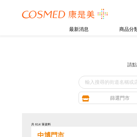
最新消息
商品分
請點
篩選門市
共 614 筆資料
中博門市