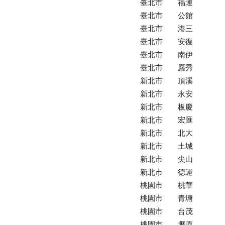
臺北市
福運
臺北市
公館
臺北市
港三
臺北市
安復
臺北市
南伊
臺北市
愿秀
新北市
頂溪
新北市
永安
新北市
板慶
新北市
宏匯
新北市
北大
新北市
土城
新北市
尖山
新北市
德運
桃園市
桃華
桃園市
青塘
桃園市
台茂
桃園市
壢原