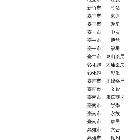
新竹市
竹站
臺中市
東興
臺中市
逢星
臺中市
中友
臺中市
博館
臺中市
福星
臺中市
東山藥局
彰化縣
大埔藥局
彰化縣
彰億
臺南市
和緯藥局
臺南市
文賢
臺南市
康橋藥局
臺南市
崇學
臺南市
永族
臺南市
康民
高雄市
六合
高雄市
鳳翔