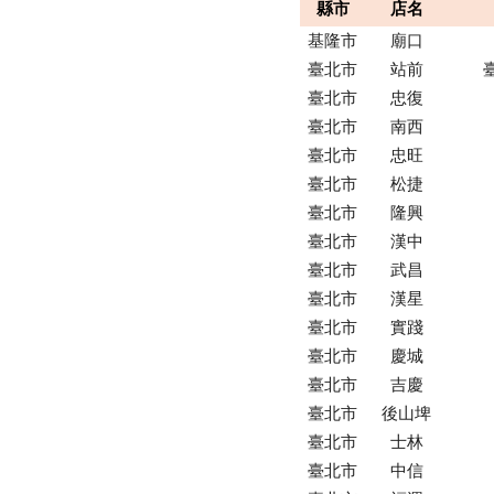
縣市
店名
基隆市
廟口
臺北市
站前
臺北市
忠復
臺北市
南西
臺北市
忠旺
臺北市
松捷
臺北市
隆興
臺北市
漢中
臺北市
武昌
臺北市
漢星
臺北市
實踐
臺北市
慶城
臺北市
吉慶
臺北市
後山埤
臺北市
士林
臺北市
中信