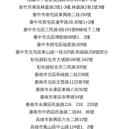
新竹市東區林森路2號1-3樓.林森路2巷1號3樓
臺中市南屯區東興路二段150號
臺中市西屯區逢甲路28.30號1+2樓
臺中市北區三民路3段161號B棟地下二樓
臺中市北區博館路88號1、2樓
臺中市西屯區福星路269號
臺中市北屯區東山路一段320號;和福路258號部分
彰化縣彰化市大埔路540號.542號
彰化縣彰化市三民路305號
臺南市北區和緯路二段238號
臺南市北區文賢路1122巷9號
臺南市永康區東橋八街92號
臺南市東區崇學路54號
臺南市永康區民族路216、218、220號
臺南市中西區民族路二段84、86號
高雄市新興區六合二路10號
高雄市鳳山區中山路124號1、2樓